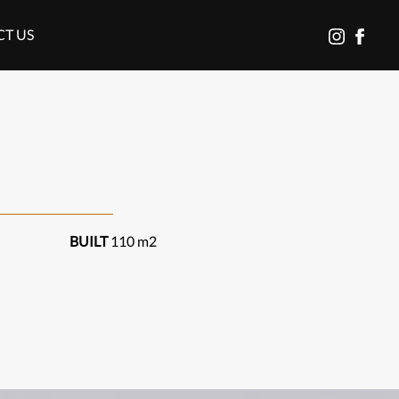
T US
בוטנסקי
לעמוד
פייסבוק
באינסטגרם
של
בוטנסקי
BUILT
110 m2