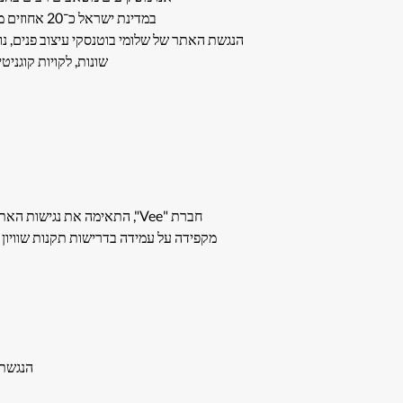
במדינת ישראל כ־20 אחוזים מקרב האוכלוסייה הינם אנשים עם מוגבלות הזקוקים לנגישות דיגיטלית, על מנת לצרוך מידע ושירותים כללים.
הנגשת האתר של שלומי בוטנסקי עיצוב פנים, נועד
שונות, לקויות קוגניטי
חברת "Vee", התאימה את נגישות האתר לדפדפנים הנפוצים ולשימוש בטלפון הסלולרי ככל הניתן, והשתמשה בבדיקותיה בקוראי מסך מסוג Jaws ו-NVDA.
מקפידה על עמידה בדרישות תקנות שוויון זכויות לאנשים עם מוגבלות התשע"ג–3
הנגשת 