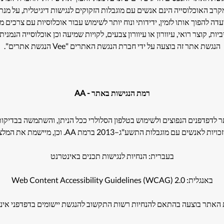
ה להפוך אותו לזמין, ידידותי ונוח יותר לשימוש עבור אוכלוסיות עם צרכים מי
ביות, קוצר רואי, עיוורון או עיוורון צבעים, לקויות שמיעה וכן אוכלוסייה הנמנית
הנגשת אתר זה בוצעה על ידי חברת הנגשת האתרים "Vee הנגשת אתרים".
AA - רמת הנגישות באתר
201 ברמת AA. וכן, מיישמת את המלצות מסמך WCAG 2.2 מאת ארגון W3C.
בעברית: הנחיות לנגישות תכנים באינטרנט
באנגלית: Web Content Accessibility Guidelines (WCAG) 2.0
האתר בוצעה בהתאם להנחיות רשות התקשוב להנגשת יישומים בדפדפני אינ