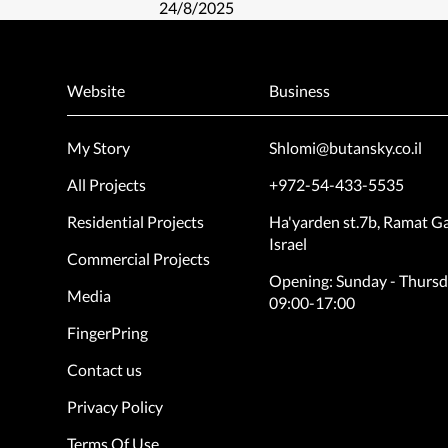
24/8/2025
Website
Business
My Story
Shlomi@butansky.co.il
All Projects
+972-54-433-5535
Residential Projects
Ha'yarden st.7b, Ramat G
Israel
Commercial Projects
Opening: Sunday - Thurs
Media
09:00-17:00
FingerPring
Contact us
Privacy Policy
Terms Of Use