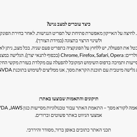
כיצד עוברים למצב נגיש?
). לחיצה על האייקון מאפשרת פתיחת של תפריט הנגישות. לאחר בחירת הפונ
ולשינוי הרצוי בתצוגה (במידת הצורך).
בטל את הפעולה, יש ללחוץ על הפונקציה בתפריט פעם שניה. בכל מצב, ניתן לא
ישות מומלצת בדפדפן כרום.
 בדפוס השימוש המקובל להפעלה עם מקלדת בעזרת מקשי החיצים, Enter ו-Esc ליציאה מתפריטים וחל
שה מיטבית עם תוכנת הקראת מסך, אנו ממליצים לשימוש בתוכנת NVDA העדכנית ביותר.
תיקונים והתאמות שבוצעו באתר:
ה לקורא מסך – התאמת האתר עבור טכנולוגיות מסייעות כגון NVDA ,JAWS
אמצעי הניווט באתר פשוטים וברורים.
תכני האתר כתובים באופן ברור, מסודר והיררכי.