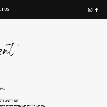
לעמוד
בוטנסקי
T US
פייסבוק
באינסטגרם
של
בוטנסקי
ent
שלומי
אנו רואים חש
אנו משקיעים משאבים רבים בהנגש