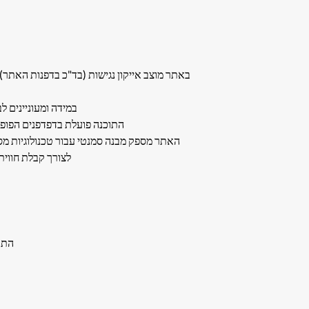
באתר מוצב אייקון נגישות (בד"כ בדפנות האתר
במידה ומעוניינים ל
התוכנה פועלת בדפדפנים הפופולריים: Chrome, Firefox, Safari, Opera (בכפוף לתנאי יצרן). הגלישה במצב נג
האתר מספק מבנה סמנטי עבור טכנולוגיות מסייעות ותמיכה
לצורך קבלת חווית גלי
התאמ