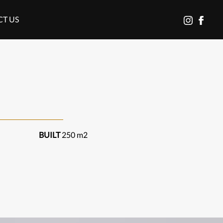
T US
בוטנסקי
לעמוד
פייסבוק
באינסטגרם
של
בוטנסקי
BUILT
250 m2