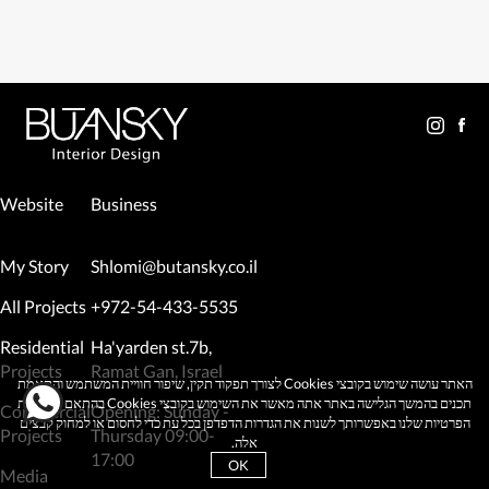
Website
Business
My Story
Shlomi@butansky.co.il
All Projects
+972-54-433-5535
Residential
Ha'yarden st.7b,
Projects
Ramat Gan, Israel
האתר עושה שימוש בקובצי Cookies לצורך תפקוד תקין, שיפור חוויית המשתמש והתאמת
תכנים בהמשך הגלישה באתר אתה מאשר את השימוש בקובצי Cookies בהתאם למדיניות
Commercial
Opening: Sunday -
הפרטיות שלנו באפשרותך לשנות את הגדרות הדפדפן בכל עת כדי לחסום או למחוק קבצים
Projects
Thursday 09:00-
אלה.
17:00
OK
Media