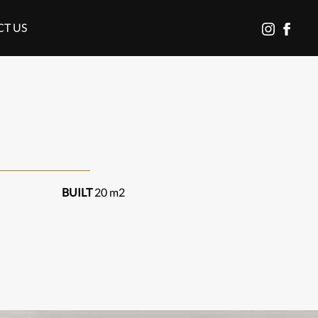
T US
בוטנסקי
לעמוד
פייסבוק
באינסטגרם
של
בוטנסקי
BUILT
20 m2